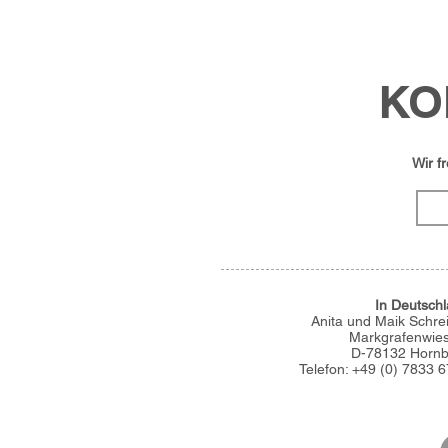
KO
Wir f
info@
In Deutsch
Anita und Maik Schre
Markgrafenwie
D-78132 Hornb
Telefon: +49 (0) 7833 