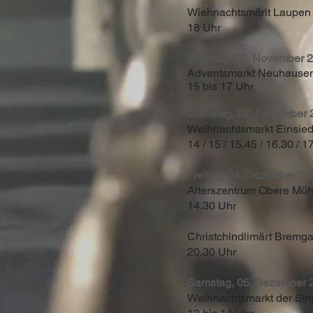
Wiehnachtsmärit Laupen
18 Uhr
Sonntag, 29. November
Adventsmarkt Neuhause
15 bis 17 Uhr
Dienstag, 02. Dezembe
Weihnachtsmarkt Einsied
14 / 15 / 15.45 / 16.30 / 1
Freitag, 04. Dezember 
Alterszentrum Obere Müh
14.30 Uhr
Christchindlimärt Bremga
20.30 Uhr
Samstag, 05. Dezember
Weihnachtsmarkt der Sin