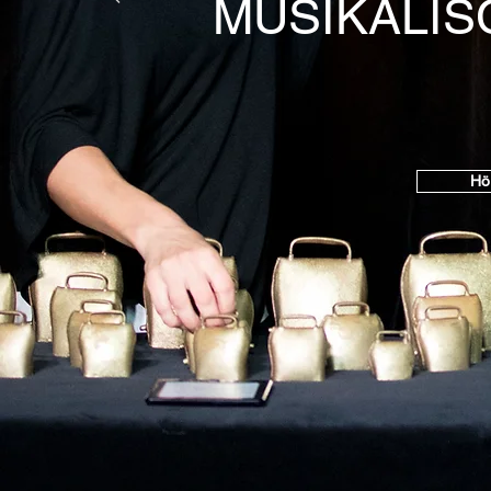
MUSIKALIS
Hö