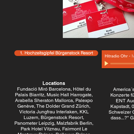
1. Hochzeitsgipfel Bürgenstock Resort
Hitradio Ohr
-
M
Locations
Fundació Miró Barcelona, Hôtel du
America´s
Palais Biarritz, Music Hall Harrogate,
Konzerte f
Arabella Sheraton Mallorca, Palexpo
ENT Aud
Genève, The Dolder Grand Zürich,
Kapstadt, 0
Victoria Jungfrau Interlaken, KKL
Schweizer G
Luzern, Bürgenstock Resort,
dass...?" G
Panometer Leipzig, Malzfabrik Berlin,
Park Hotel Vitznau, Fairmont Le