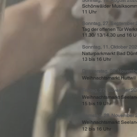
Sonntag, 16. August 20
Schönwälder Musiksomm
11 Uhr
Sonntag, 27. Septembe
Tag der offenen Tür Werks
11.30/ 13/14.30 und 16 
Sonntag, 11. Oktober 2
Naturparkmarkt Bad Dürr
13 bis 16 Uhr
Donnerstag, 26. Novem
Weihnachtsmarkt Huttwil
Freitag, 27. November 
Weihnachtsmarkt Seelan
15 bis 19 Uhr
Samstag, 28. November
Weihnachtsmarkt Seelan
12 bis 16 Uhr