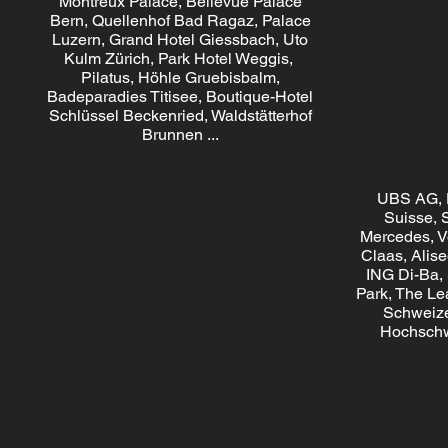
Montreux Palace, Bellevue Palace
Bern, Quellenhof Bad Ragaz, Palace
Luzern, Grand Hotel Giessbach, Uto
Kulm Zürich, Park Hotel Weggis,
Pilatus, Höhle Gruebisbalm,
Badeparadies Titisee, Boutique-Hotel
Schlüssel Beckenried, Waldstätterhof
Brunnen ...
UBS AG, D
Suisse, 
Mercedes, V
Claas, Alise
ING Di-Ba,
Park, The Le
Schweize
Hochschw